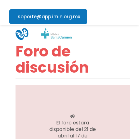
Curso de investigación IMIN 2026
soporte@app.imin.org.mx
Foro de
discusión
El foro estará
disponible del 21 de
abril al 17 de